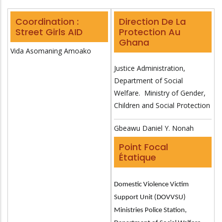
Coordination :
Direction De La
Street Girls AID
Protection Au
Ghana
Vida Asomaning Amoako
Justice Administration,
Department of Social
Welfare. Ministry of Gender,
Children and Social Protection
Gbeawu Daniel Y. Nonah
Point Focal
Étatique
Domestic Violence Victim
Support Unit (DOVVSU)
Ministries Police Station,