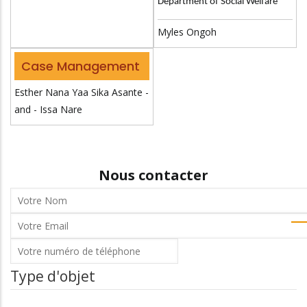
Department of Social Welfare
Myles Ongoh
Case Management
Esther Nana Yaa Sika Asante -
and - Issa Nare
Nous contacter
Votre
Nom
Votre
Email
Votre
numéro
Type d'objet
de
téléphone